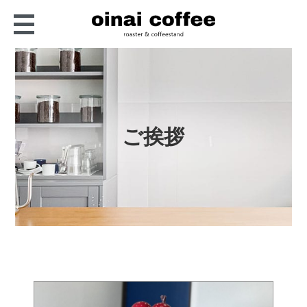
oinai coffee
京都・長岡京の小さな自
家焙煎コーヒー屋さん
ご挨拶